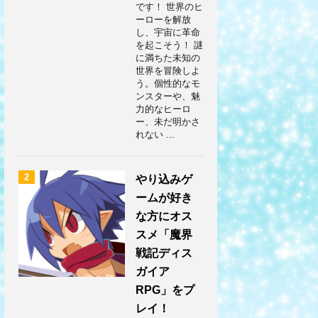
です！ 世界のヒ
ーローを解放
し、宇宙に革命
を起こそう！ 謎
に満ちた未知の
世界を冒険しよ
う。個性的なモ
ンスターや、魅
力的なヒーロ
ー、未だ明かさ
れない ...
2
やり込みゲ
ームが好き
な方にオス
スメ「魔界
戦記ディス
ガイア
RPG」をプ
レイ！