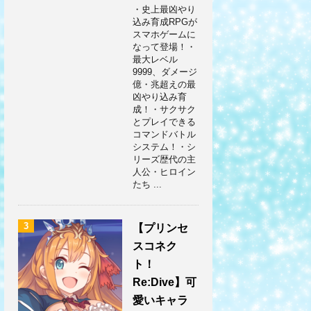
・史上最凶やり
込み育成RPGが
スマホゲームに
なって登場！・
最大レベル
9999、ダメージ
億・兆超えの最
凶やり込み育
成！・サクサク
とプレイできる
コマンドバトル
システム！・シ
リーズ歴代の主
人公・ヒロイン
たち ...
3
【プリンセ
スコネク
ト！
Re:Dive】可
愛いキャラ