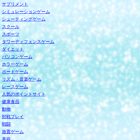
サプリメント
シミュレーションゲーム
シューティングゲーム
スクール
スポーツ
タワーディフェンスゲーム
ダイエット
パソコンゲーム
ホラーゲーム
ボードゲーム
リズム・音楽ゲーム
レースゲーム
人気のポイントサイト
健康食品
動物
対戦プレイ
戦闘
放置ゲーム
美容