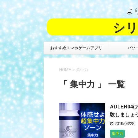
よ
シリ
おすすめスマホゲームアプリ
パソ
HOME
>
集中力
「 集中力 」 一覧
ADLER0
験しましょ
2019/03/28
集中力