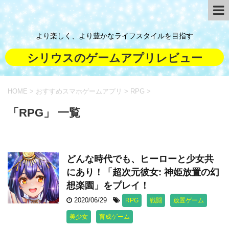
より楽しく、より豊かなライフスタイルを目指す
シリウスのゲームアプリレビュー
HOME
>
おすすめスマホゲームアプリ
>
RPG
>
「RPG」 一覧
どんな時代でも、ヒーローと少女共
にあり！「超次元彼女: 神姫放置の幻
想楽園」をプレイ！
2020/06/29
RPG
戦闘
放置ゲーム
美少女
育成ゲーム