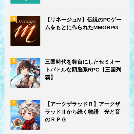
5
【リネージュM】伝説のPCゲー
ムをもとに作られたMMORPG
6
三国時代を舞台にしたセミオー
トバトルな頭脳系RPG【三国列
覇】
7
【アークザラッドＲ】アークザ
ラッドⅡから続く物語 光と音
のＲＰＧ