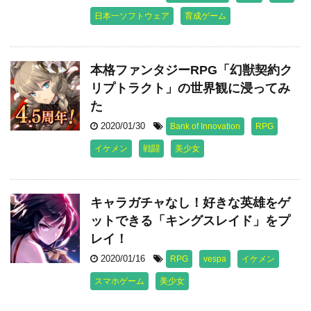
日本一ソフトウェア
育成ゲーム
本格ファンタジーRPG「幻獣契約ク
リプトラクト」の世界観に浸ってみ
た
2020/01/30
Bank of Innovation
RPG
イケメン
戦闘
美少女
キャラガチャなし！好きな英雄をゲ
ットできる「キングスレイド」をプ
レイ！
2020/01/16
RPG
vespa
イケメン
スマホゲーム
美少女