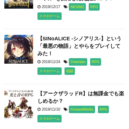
2019/12/17
NEOWIZ
RPG
スマホゲーム
【SINoALICE -シノアリス-】という
「最悪の物語」とやらをプレイして
みた！
2019/11/24
Pokelabo
RPG
スマホゲーム
戦闘
【アークザラッドR】は無課金でも楽
しめるか？
2019/11/10
ForwardWorks
RPG
スマホゲーム