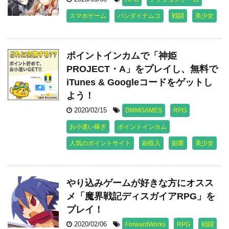
スマホゲーム
バンダイナムコ
戦闘
美少女
ポイントインカムで「神姫
PROJECT・A」をプレイし、無料で
iTunes & Googleコードをゲットし
よう！
2020/02/15
DMMGAMES
RPG
お小遣い稼ぎ
ポイントインカム
人気のポイントサイト
副収入
副業
美少女
やり込みゲームが好きな方にオスス
メ「魔界戦記ディスガイアRPG」を
プレイ！
2020/02/06
ForwardWorks
RPG
戦闘