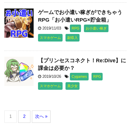
ゲームでお小遣い稼ぎができちゃう
RPG「お小遣いRPG×貯金箱」
2019/11/03
RPG
お小遣い稼ぎ
スマホゲーム
副収入
【プリンセスコネクト！Re:Dive】に
課金は必要か？
2019/10/26
Cygames
RPG
スマホゲーム
美少女
1
2
次へ »