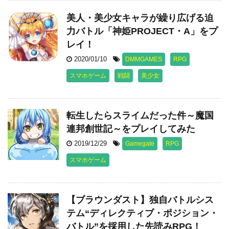
美人・美少女キャラが繰り広げる迫
力バトル「神姫PROJECT・A」をプ
レイ！
2020/01/10
DMMGAMES
RPG
スマホゲーム
戦闘
美少女
転生したらスライムだった件～魔国
連邦創世記～をプレイしてみた
2019/12/29
Gamegate
RPG
スマホゲーム
【ブラウンダスト】独自バトルシス
テム“ディレクティブ・ポジション・
バトル”を採用した先読みRPG！