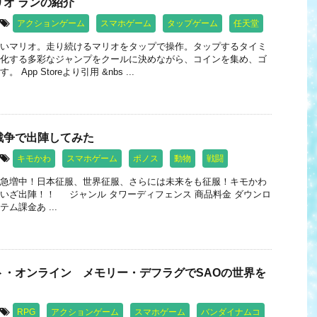
オ ランの紹介
アクションゲーム
スマホゲーム
タップゲーム
任天堂
いマリオ。走り続けるマリオをタップで操作。タップするタイミ
化する多彩なジャンプをクールに決めながら、コインを集め、ゴ
App Storeより引用 &nbs ...
戦争で出陣してみた
キモかわ
スマホゲーム
ポノス
動物
戦闘
急増中！日本征服、世界征服、さらには未来をも征服！キモかわ
いざ出陣！！ ジャンル タワーディフェンス 商品料金 ダウンロ
ム課金あ ...
ト・オンライン メモリー・デフラグでSAOの世界を
RPG
アクションゲーム
スマホゲーム
バンダイナムコ