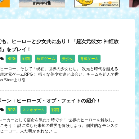
でも、ヒーローと少女共にあり！「超次元彼女: 神姫放
園」をプレイ！
RPG
戦闘
放置ゲーム
美少女
育成ゲーム
ヒーロー、そして「現在」世界の少女たち。 次元と時代を越える
超次元ゲームRPG！ 様々な美少女達と出会い、チームを組んで世
Storeより引 ...
ボーン：ヒーローズ・オブ・フェイトの紹介！
RPG
スマホゲーム
戦闘
ーカーとして宿命を果たす時です！ 世界のヒーローを解放し、
こそう！ 謎に満ちた未知の世界を冒険しよう。個性的なモンスタ
ヒーロー、未だ明かされない ...