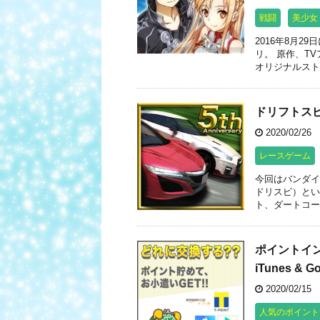
戦闘
美少女
2016年8月29
リ。 原作、T
オリジナルストー
ドリフトス
2020/02/26
レースゲーム
今回はバンダイ
ドリスピ）とい
ト、ダートコー
ポイントイン
iTunes 
2020/02/15
人気のポイント