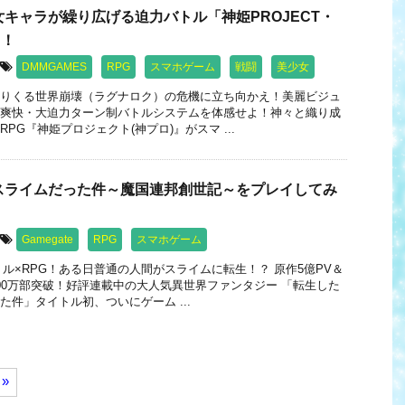
キャラが繰り広げる迫力バトル「神姫PROJECT・
イ！
DMMGAMES
RPG
スマホゲーム
戦闘
美少女
りくる世界崩壊（ラグナロク）の危機に立ち向かえ！美麗ビジュ
爽快・大迫力ターン制バトルシステムを体感せよ！神々と織り成
PG『神姫プロジェクト(神プロ)』がスマ ...
スライムだった件～魔国連邦創世記～をプレイしてみ
Gamegate
RPG
スマホゲーム
トル×RPG！ある日普通の人間がスライムに転生！？ 原作5億PV＆
00万部突破！好評連載中の大人気異世界ファンタジー 「転生した
た件」タイトル初、ついにゲーム ...
»