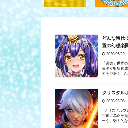
どんな時代
置の幻想楽
2020/06/29
「過去」世界の
美少女収集育成
界を征服！ App 
クリスタル
2020/05/08
クリスタルブレ
宇宙に革命を起
ーや、魅力的な