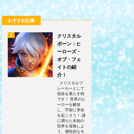
おすすめ記事
1
クリスタル
ボーン：ヒ
ーローズ・
オブ・フェ
イトの紹
介！
クリスタルブ
レーカーとして
宿命を果たす時
です！ 世界のヒ
ーローを解放
し、宇宙に革命
を起こそう！ 謎
に満ちた未知の
世界を冒険しよ
う。個性的なモ