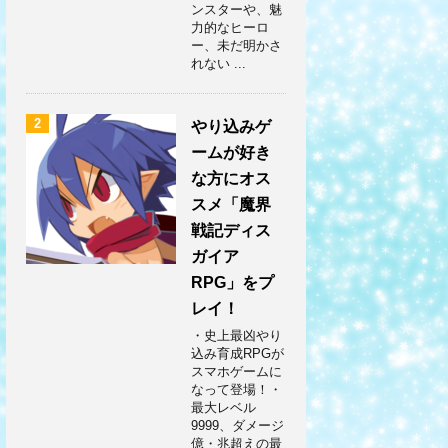
ンスターや、魅
力的なヒーロ
ー、未だ明かさ
れない ...
2
やり込みゲ
ームが好き
な方にオス
スメ「魔界
戦記ディス
ガイア
RPG」をプ
レイ！
・史上最凶やり
込み育成RPGが
スマホゲームに
なって登場！・
最大レベル
9999、ダメージ
億・兆超えの最