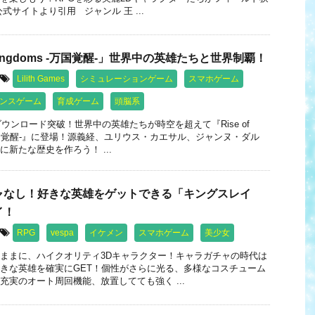
式サイトより引用 ジャンル 王 ...
f Kingdoms -万国覚醒-」世界中の英雄たちと世界制覇！
Lilith Games
シミュレーションゲーム
スマホゲーム
ンスゲーム
育成ゲーム
頭脳系
ダウンロード突破！世界中の英雄たちが時空を超えて『Rise of
 -万国覚醒-』に登場！源義経、ユリウス・カエサル、ジャンヌ・ダル
新たな歴史を作ろう！ ...
ャなし！好きな英雄をゲットできる「キングスレイ
イ！
RPG
vespa
イケメン
スマホゲーム
美少女
ままに、ハイクオリティ3Dキャラクター！キャラガチャの時代は
きな英雄を確実にGET！個性がさらに光る、多様なコスチューム
充実のオート周回機能、放置してても強く ...