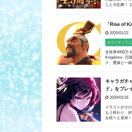
しと大乱舞！ 公
「Rise o
2020/01/22
タワーディフェ
全世界4000万
Kingdoms
ク、曹操と一緒に
キャラガチ
ド」をプレ
2020/01/16
イラストがその
もう終わり、好
を続々と追加！