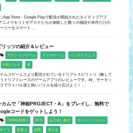
日にApp Store・Google Playで配信が開始されたネイティブアプ
Vアニメでキリトやアスナたちが体験した数々の物語や本作だけの
リーをスマート ...
ピリッツの紹介＆レビュー
アクションゲーム
スマホゲーム
バンダイナムコ
対戦プレイ
車
ナムコゲームスより配信されているドリフトスピリッツ（略して
うドリフトレースのゲームアプリのレビューです。峠、サーキッ
スでライバル達と熱いバトルを繰り広げよう！ ...
カムで「神姫PROJECT・A」をプレイし、無料で
& Googleコードをゲットしよう！
DMMGAMES
RPG
お小遣い稼ぎ
ポイントインカム
サイト
副収入
副業
美少女