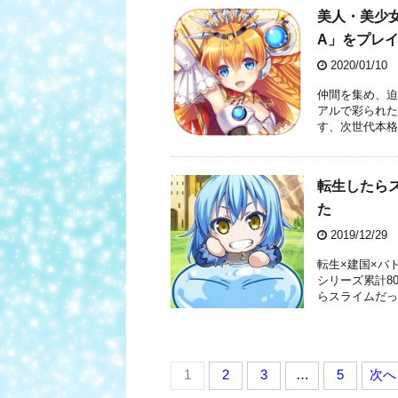
美人・美少女
A」をプレ
2020/01/10
仲間を集め、迫
アルで彩られた
す、次世代本格R
転生したら
た
2019/12/29
転生×建国×バ
シリーズ累計8
らスライムだっ
1
2
3
…
5
次へ 