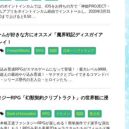
のポイントインカムでは、iOSをお持ちの方で「神姫PROJECT・
ムアプリをポイントインカム経由でインストールし、2020年3月31
まで上げると8,50 ...
ームが好きな方にオススメ「魔界戦記ディスガイア
レイ！
ForwardWorks
RPG
戦闘
日本一ソフトウェア
込み育成RPGがスマホゲームになって登場！・最大レベル9999、
超えの最凶やり込み育成！・サクサクとプレイできるコマンドバ
・シリーズ歴代の主人公・ヒロインたち ...
タジーRPG「幻獣契約クリプトラクト」の世界観に浸
Bank of Innovation
RPG
イケメン
戦闘
美少女
本格王道ファンタジーRPGが楽しめる！簡単操作でド派手な演出
を楽しもう！RPGを彩る美麗2Dキャラクターたちがフィールド狭