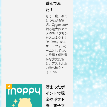
遊んでみ
た！
もう一度、キミ
とつながる物
語。Cygamesが
贈る超大作アニ
メRPG『プリン
セスコネクト！
Re:Dive』がス
マートフォンゲ
ームとしてつい
に登場！個性豊
かな少女たち
と、アストルム
の地へ旅立と
う！ &n ...
4
貯まったポ
イントで現
金やギフト
券、電子マ