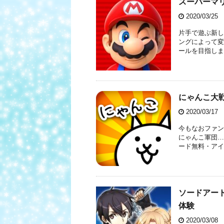
スーパーマリ
2020/03/25
片手で遊ぶ新し
ングによって変
ールを目指します。 
にゃんこ大
2020/03/17
今もなおファン
にゃんこ軍団…
ード無料・アイテ
ソードアー
体験
2020/03/08