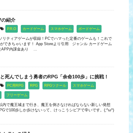
Vの紹介
P.R.O
カードゲーム
スマホゲーム
ボードゲーム
のソリティアゲームが収録！PCでハマった定番のゲームも！これで
できちゃいます！ App Storeより引用 ジャンル カードゲーム
APP内課金あり ...
くと死んでしまう勇者のRPG「余命100歩」に挑戦！
PC用RPG
RPG
RPGツクール
スマホゲーム
フリーゲーム
歩以内で魔王城まで行き、魔王を倒さなければならない新しい発想
PGで100歩しか歩けないって、けっこうシビアで辛いです。(;^ω^)