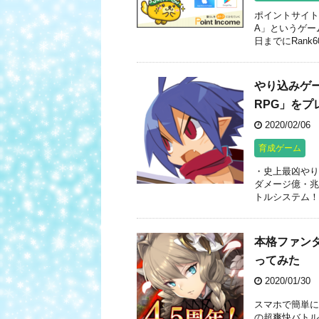
ポイントサイト
A」というゲー
日までにRank60
やり込みゲ
RPG」をプ
2020/02/06
育成ゲーム
・史上最凶やり
ダメージ億・兆
トルシステム！
本格ファン
ってみた
2020/01/30
スマホで簡単に
の超爽快バトル