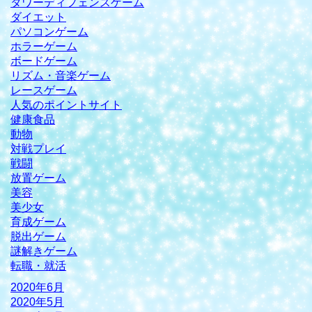
タワーディフェンスゲーム
ダイエット
パソコンゲーム
ホラーゲーム
ボードゲーム
リズム・音楽ゲーム
レースゲーム
人気のポイントサイト
健康食品
動物
対戦プレイ
戦闘
放置ゲーム
美容
美少女
育成ゲーム
脱出ゲーム
謎解きゲーム
転職・就活
2020年6月
2020年5月