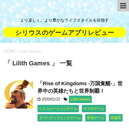
より楽しく、より豊かなライフスタイルを目指す
シリウスのゲームアプリレビュー
HOME
>
Lilith Games
「 Lilith Games 」 一覧
「Rise of Kingdoms -万国覚醒-」世
界中の英雄たちと世界制覇！
2020/01/22
Lilith Games
シミュレーションゲーム
スマホゲーム
タワーディフェンスゲーム
育成ゲーム
頭脳系