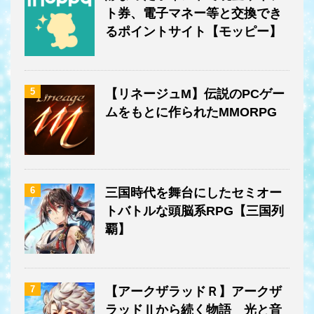
ト券、電子マネー等と交換でき
るポイントサイト【モッピー】
5
【リネージュM】伝説のPCゲー
ムをもとに作られたMMORPG
6
三国時代を舞台にしたセミオー
トバトルな頭脳系RPG【三国列
覇】
7
【アークザラッドＲ】アークザ
ラッドⅡから続く物語 光と音