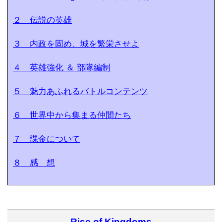
２ 伝説の英雄
３ 内政を固め、城を繁栄させよ
４ 英雄強化 ＆ 部隊編制
５ 魅力あふれるバトルコンテンツ
６ 世界中から集まる仲間たち
７ 課金について
８ 感 想
Rise of Kingdoms