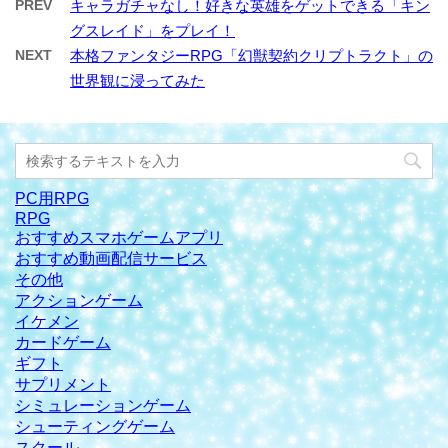
PREV
キャラガチャなし！好きな英雄をゲットできる「キン
グスレイド」をプレイ！
NEXT
本格ファンタジーRPG「幻獣契約クリプトラクト」の
世界観に浸ってみた
PC用RPG
RPG
おすすめスマホゲームアプリ
おすすめ動画配信サービス
その他
アクションゲーム
イケメン
カードゲーム
ギフト
サプリメント
シミュレーションゲーム
シューティングゲーム
スクール