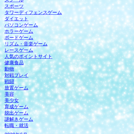
スポーツ
タワーディフェンスゲーム
ダイエット
パソコンゲーム
ホラーゲーム
ボードゲーム
リズム・音楽ゲーム
レースゲーム
人気のポイントサイト
健康食品
動物
対戦プレイ
戦闘
放置ゲーム
美容
美少女
育成ゲーム
脱出ゲーム
謎解きゲーム
転職・就活