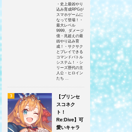
・史上最凶やり
込み育成RPGが
スマホゲームに
なって登場！・
最大レベル
9999、ダメージ
億・兆超えの最
凶やり込み育
成！・サクサク
とプレイできる
コマンドバトル
システム！・シ
リーズ歴代の主
人公・ヒロイン
たち ...
3
【プリンセ
スコネク
ト！
Re:Dive】可
愛いキャラ