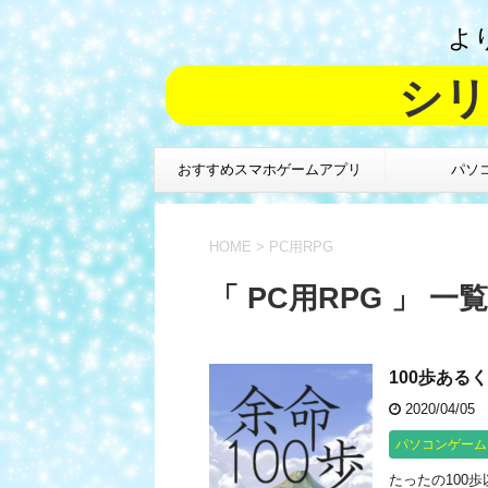
よ
シリ
おすすめスマホゲームアプリ
パソ
HOME
>
PC用RPG
「 PC用RPG 」 一覧
100歩ある
2020/04/05
パソコンゲーム
たったの100