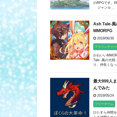
のRPGです。R
ジャンル ...
Ash Ta
MMORPG
2019/06/30
アドベンチャー
かわいいMMO
Tale -風
り、仲良くなっ
最大999人
んでみた
2019/05/24
フリーゲーム
ひたすら仲間を