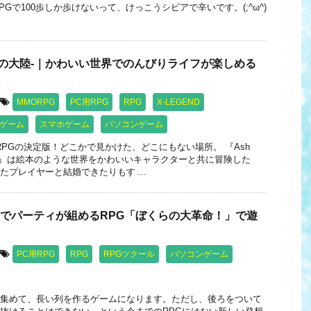
PGで100歩しか歩けないって、けっこうシビアで辛いです。(;^ω^)
le-風の大陸-｜かわいい世界でのんびりライフが楽しめる
MMORPG
PC用RPG
RPG
X-LEGEND
ゲーム
スマホゲーム
パソコンゲーム
RPGの決定版！どこかで見かけた、どこにもない場所。 『Ash
の大陸-』は絵本のような世界をかわいいキャラクターと共に冒険した
たプレイヤーと結婚できたりもす ...
までパーティが組めるRPG「ぼくらの大革命！」で遊
PC用RPG
RPG
RPGツクール
パソコンゲーム
集めて、長い列を作るゲームになります。ただし、後ろをついて