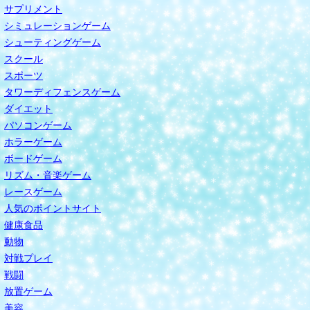
サプリメント
シミュレーションゲーム
シューティングゲーム
スクール
スポーツ
タワーディフェンスゲーム
ダイエット
パソコンゲーム
ホラーゲーム
ボードゲーム
リズム・音楽ゲーム
レースゲーム
人気のポイントサイト
健康食品
動物
対戦プレイ
戦闘
放置ゲーム
美容