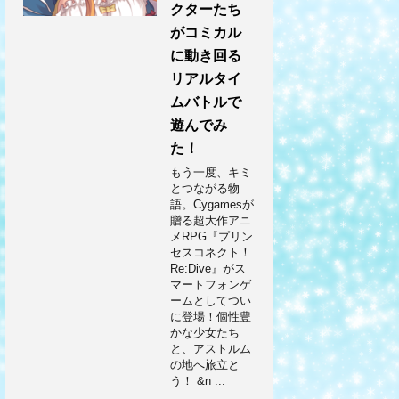
クターたち
がコミカル
に動き回る
リアルタイ
ムバトルで
遊んでみ
た！
もう一度、キミ
とつながる物
語。Cygamesが
贈る超大作アニ
メRPG『プリン
セスコネクト！
Re:Dive』がス
マートフォンゲ
ームとしてつい
に登場！個性豊
かな少女たち
と、アストルム
の地へ旅立と
う！ &n ...