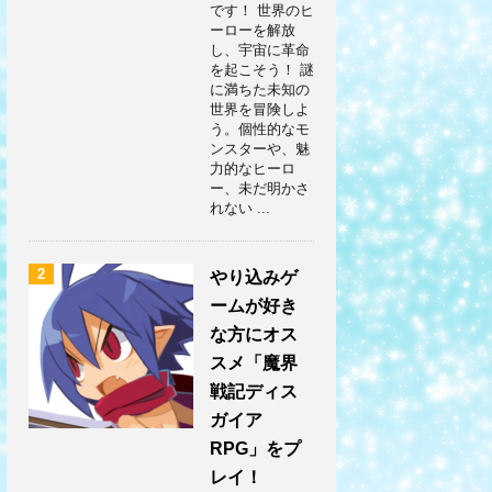
です！ 世界のヒ
ーローを解放
し、宇宙に革命
を起こそう！ 謎
に満ちた未知の
世界を冒険しよ
う。個性的なモ
ンスターや、魅
力的なヒーロ
ー、未だ明かさ
れない ...
2
やり込みゲ
ームが好き
な方にオス
スメ「魔界
戦記ディス
ガイア
RPG」をプ
レイ！