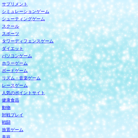
サプリメント
シミュレーションゲーム
シューティングゲーム
スクール
スポーツ
タワーディフェンスゲーム
ダイエット
パソコンゲーム
ホラーゲーム
ボードゲーム
リズム・音楽ゲーム
レースゲーム
人気のポイントサイト
健康食品
動物
対戦プレイ
戦闘
放置ゲーム
美容