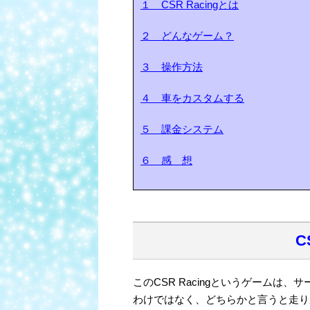
１ CSR Racingとは
２ どんなゲーム？
３ 操作方法
４ 車をカスタムする
５ 課金システム
６ 感 想
C
このCSR Racingというゲーム
わけではなく、どちらかと言うと走り