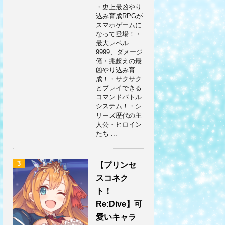
・史上最凶やり
込み育成RPGが
スマホゲームに
なって登場！・
最大レベル
9999、ダメージ
億・兆超えの最
凶やり込み育
成！・サクサク
とプレイできる
コマンドバトル
システム！・シ
リーズ歴代の主
人公・ヒロイン
たち ...
3
【プリンセ
スコネク
ト！
Re:Dive】可
愛いキャラ