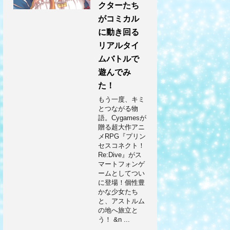
クターたち
がコミカル
に動き回る
リアルタイ
ムバトルで
遊んでみ
た！
もう一度、キミ
とつながる物
語。Cygamesが
贈る超大作アニ
メRPG『プリン
セスコネクト！
Re:Dive』がス
マートフォンゲ
ームとしてつい
に登場！個性豊
かな少女たち
と、アストルム
の地へ旅立と
う！ &n ...