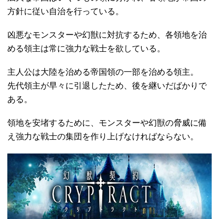
方針に従い自治を行っている。
凶悪なモンスターや幻獣に対抗するため、各領地を治
める領主は常に強力な戦士を欲している。
主人公は大陸を治める帝国領の一部を治める領主。
先代領主が早々に引退したため、後を継いだばかりで
ある。
領地を安堵するために、モンスターや幻獣の脅威に備
え強力な戦士の集団を作り上げなければならない。