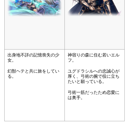
出身地不詳の記憶喪失の少
神宿りの森に住む若いエル
女。
フ。
幻獣ヘテと共に旅をしてい
ユグドラシルへの忠誠心が
る。
厚く、弓術の腕で役に立ち
たいと願っている。
弓術一筋だったため恋愛に
は奥手。