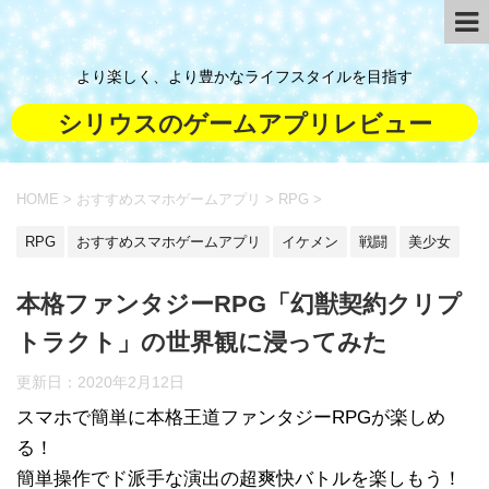
より楽しく、より豊かなライフスタイルを目指す
シリウスのゲームアプリレビュー
HOME
>
おすすめスマホゲームアプリ
>
RPG
>
RPG
おすすめスマホゲームアプリ
イケメン
戦闘
美少女
本格ファンタジーRPG「幻獣契約クリプ
トラクト」の世界観に浸ってみた
更新日：
2020年2月12日
スマホで簡単に本格王道ファンタジーRPGが楽しめ
る！
簡単操作でド派手な演出の超爽快バトルを楽しもう！