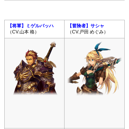
【将軍】ミゲルバッハ
【冒険者】サシャ
（CV.山本 格）
（CV.戸田 めぐみ）