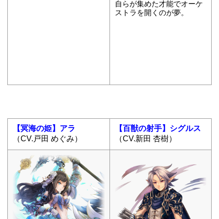
自らが集めた才能でオーケ
ストラを開くのが夢。
【冥海の姫】アラ
【百獣の射手】シグルス
（CV.戸田 めぐみ）
（CV.新田 杏樹）