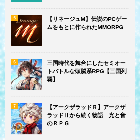
5
【リネージュM】伝説のPCゲー
ムをもとに作られたMMORPG
6
三国時代を舞台にしたセミオー
トバトルな頭脳系RPG【三国列
覇】
7
【アークザラッドＲ】アークザ
ラッドⅡから続く物語 光と音
のＲＰＧ