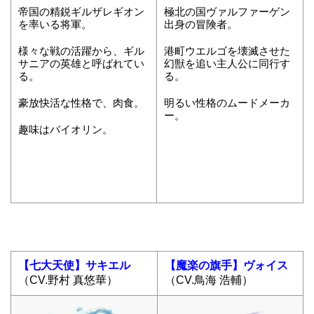
帝国の精鋭ギルザレギオン
極北の国ヴァルファーゲン
を率いる将軍。
出身の冒険者。
様々な戦の活躍から、ギル
港町ウエルゴを壊滅させた
サニアの英雄と呼ばれてい
幻獣を追い主人公に同行す
る。
る。
豪放快活な性格で、肉食。
明るい性格のムードメーカ
ー。
趣味はバイオリン。
【七大天使】サキエル
【魔楽の旗手】ヴォイス
（CV.野村 真悠華）
（CV.鳥海 浩輔）