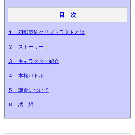
目 次
１ 幻獣契約クリプトラクトとは
２ ストーリー
３ キャラクター紹介
４ 本格バトル
５ 課金について
６ 感 想