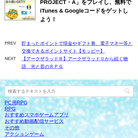
PROJECT・A」をプレイし、無料で
iTunes & Googleコードをゲットし
よう！
PREV
貯まったポイントで現金やギフト券、電子マネー等と
交換できるポイントサイト【モッピー】
NEXT
【アークザラッドＲ】アークザラッドⅡから続く物
語 光と音のＲＰＧ
PC用RPG
RPG
おすすめスマホゲームアプリ
おすすめ動画配信サービス
その他
アクションゲーム