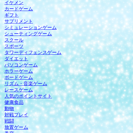
イケメン
カードゲーム
ギフト
サプリメント
シミュレーションゲーム
シューティングゲーム
スクール
スポーツ
タワーディフェンスゲーム
ダイエット
パソコンゲーム
ホラーゲーム
ボードゲーム
リズム・音楽ゲーム
レースゲーム
人気のポイントサイト
健康食品
動物
対戦プレイ
戦闘
放置ゲーム