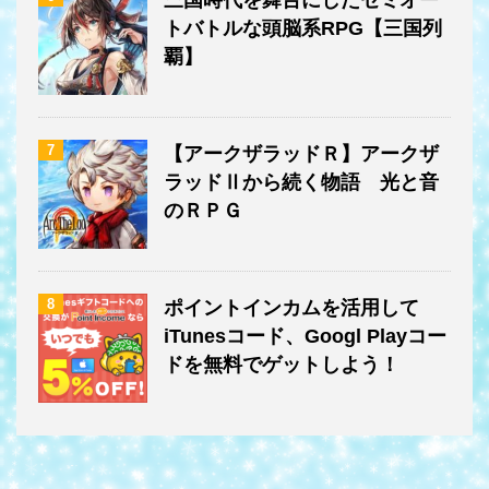
トバトルな頭脳系RPG【三国列
覇】
7
【アークザラッドＲ】アークザ
ラッドⅡから続く物語 光と音
のＲＰＧ
8
ポイントインカムを活用して
iTunesコード、Googl Playコー
ドを無料でゲットしよう！