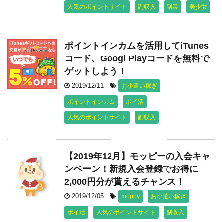
人気のポイントサイト
副収入
副業
美少女
ポイントインカムを活用してiTunes
コード、Googl Playコードを無料で
ゲットしよう！
2019/12/11
お小遣い稼ぎ
ポイントインカム
ポイ活
人気のポイントサイト
副収入
【2019年12月】モッピーの入会キャ
ンペーン！新規入会登録でお得に
2,000円分が貰えるチャンス！
2019/12/05
moppy
お小遣い稼ぎ
ポイ活
人気のポイントサイト
副収入