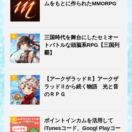
ムをもとに作られたMMORPG
6
三国時代を舞台にしたセミオー
トバトルな頭脳系RPG【三国列
覇】
7
【アークザラッドＲ】アークザ
ラッドⅡから続く物語 光と音
のＲＰＧ
8
ポイントインカムを活用して
iTunesコード、Googl Playコー