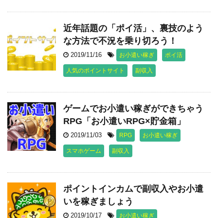
近年話題の「ポイ活」、裏技のよう
な方法で不況を乗り切ろう！
2019/11/16
お小遣い稼ぎ
ポイ活
人気のポイントサイト
副収入
ゲームでお小遣い稼ぎができちゃう
RPG「お小遣いRPG×貯金箱」
2019/11/03
RPG
お小遣い稼ぎ
スマホゲーム
副収入
ポイントインカムで副収入やお小遣
いを稼ぎましょう
2019/10/17
お小遣い稼ぎ